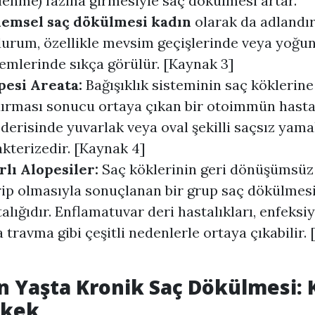
lenme) fazına girmesiyle saç dökülmesi artar.
emsel saç dökülmesi kadın
olarak da adlandır
durum, özellikle mevsim geçişlerinde veya yoğun
emlerinde sıkça görülür. [Kaynak 3]
pesi Areata:
Bağışıklık sisteminin saç köklerine
ırması sonucu ortaya çıkan bir otoimmün hastal
derisinde yuvarlak veya oval şekilli saçsız yama
kterizedir. [Kaynak 4]
rlı Alopesiler:
Saç köklerinin geri dönüşümsüz
rip olmasıyla sonuçlanan bir grup saç dökülmes
alığıdır. Enflamatuvar deri hastalıkları, enfeksi
 travma gibi çeşitli nedenlerle ortaya çıkabilir.
n Yaşta Kronik Saç Dökülmesi: 
rkek