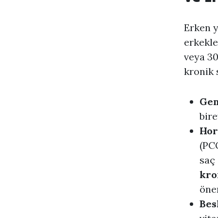
Erken y
erkekle
veya 30
kronik 
Gen
bire
Hor
(PCO
saç 
kro
önem
Bes