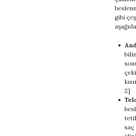
beslenm
gibi çeş
aşağıdak
And
bili
sonu
çeki
kısı
2]
Tel
besl
teti
saç