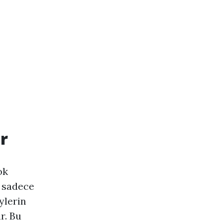
r
ok
, sadece
ylerin
r. Bu