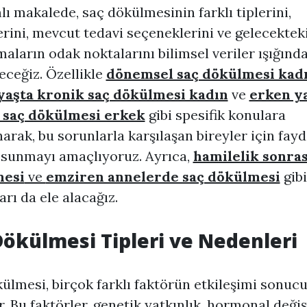
ı makalede, saç dökülmesinin farklı tiplerini,
rini, mevcut tedavi seçeneklerini ve gelecektek
maların odak noktalarını bilimsel veriler ışığınd
eceğiz. Özellikle
dönemsel saç dökülmesi kad
yaşta kronik saç dökülmesi kadın
ve
erken y
 saç dökülmesi erkek
gibi spesifik konulara
arak, bu sorunlarla karşılaşan bireyler için fayd
r sunmayı amaçlıyoruz. Ayrıca,
hamilelik sonras
mesi
ve
emziren annelerde saç dökülmesi
gibi
rı da ele alacağız.
Dökülmesi Tipleri ve Nedenleri
ülmesi, birçok farklı faktörün etkileşimi sonuc
r. Bu faktörler, genetik yatkınlık, hormonal değişi