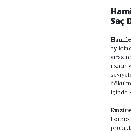
Hami
Saç 
Hamile
ay için
sırasın
uzatır 
seviyel
dökülme
içinde 
Emzire
hormona
prolakt