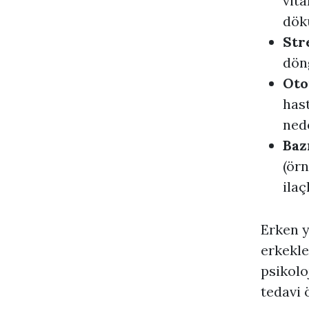
vita
dökü
Str
dön
Oto
hast
nede
Baz
(örn
ilaç
Erken y
erkekle
psikolo
tedavi 