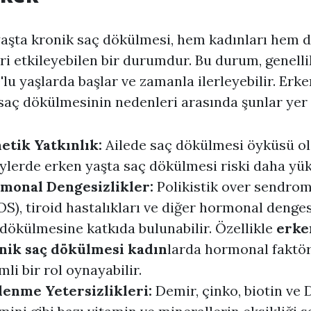
aşta kronik saç dökülmesi, hem kadınları hem 
ri etkileyebilen bir durumdur. Bu durum, genellik
'lu yaşlarda başlar ve zamanla ilerleyebilir. Erke
saç dökülmesinin nedenleri arasında şunlar yer a
etik Yatkınlık:
Ailede saç dökülmesi öyküsü o
ylerde erken yaşta saç dökülmesi riski daha yük
monal Dengesizlikler:
Polikistik over sendro
S), tiroid hastalıkları ve diğer hormonal denges
dökülmesine katkıda bulunabilir. Özellikle
erke
nik saç dökülmesi kadın
larda hormonal faktör
li bir rol oynayabilir.
lenme Yetersizlikleri:
Demir, çinko, biotin ve 