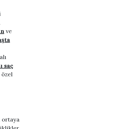
i
a
ın
ve
aşta
alı
ı saç
 özel
u ortaya
klikler,