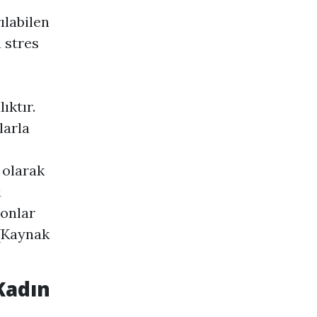
ılabilen
 stres
ıktır.
larla
 olarak
i
yonlar
 [Kaynak
Kadın