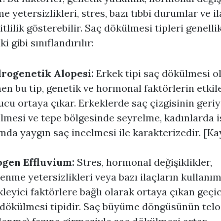
e yetersizlikleri, stres, bazı tıbbi durumlar ve il
itlilik gösterebilir. Saç dökülmesi tipleri genelli
i gibi sınıflandırılır:
rogenetik Alopesi:
Erkek tipi saç dökülmesi o
nen bu tip, genetik ve hormonal faktörlerin etkil
cu ortaya çıkar. Erkeklerde saç çizgisinin geri
lmesi ve tepe bölgesinde seyrelme, kadınlarda i
mda yaygın saç incelmesi ile karakterizedir. [Ka
ogen Effluvium:
Stres, hormonal değişiklikler,
enme yetersizlikleri veya bazı ilaçların kullanım
kleyici faktörlere bağlı olarak ortaya çıkan geçic
 dökülmesi tipidir. Saç büyüme döngüsünün tel