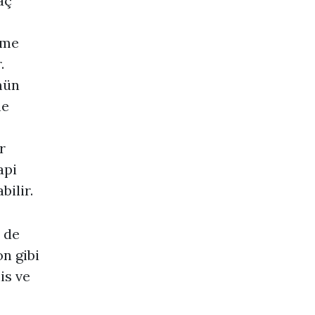
aç
üme
.
mün
ne
r
api
bilir.
 de
n gibi
is ve