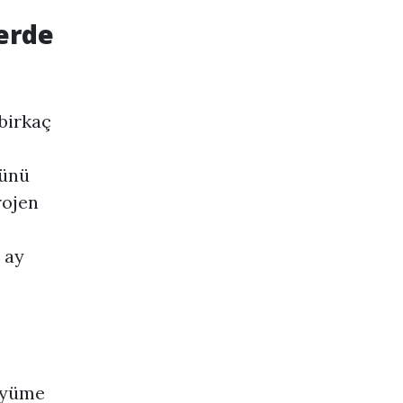
erde
birkaç
sünü
rojen
 ay
büyüme