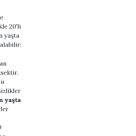
de
le 20'li
n yaşta
labilir:
lan
sektir.
mu
izlikler
n yaşta
ler
D