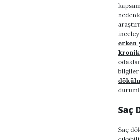
kapsaml
nedenle
araştır
inceley
erken 
kronik
odaklan
bilgile
dökül
durumla
Saç 
Saç dök
çıkabili