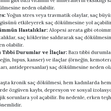
mini gibi bazı vitamin ve minerallerin eksikliği s
lmesine neden olabilir.
es:
Yoğun stres veya travmatik olaylar, saç büy
güsünü etkileyerek saç dökülmesine yol açabilir
immün Hastalıklar:
Alopesi areata gibi otoim
alıklar, saç köklerine saldırarak saç dökülmesi
n olabilir.
ı Tıbbi Durumlar ve İlaçlar:
Bazı tıbbi durumla
eğin, lupus, kanser) ve ilaçlar (örneğin, kemoter
ları, antidepresanlar) saç dökülmesine neden ola
aşta kronik saç dökülmesi, hem kadınlarda hem
rde özgüven kaybı, depresyon ve sosyal izolasyo
jik sorunlara yol açabilir. Bu nedenle, erken teşh
önemlidir.