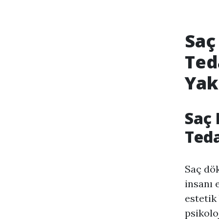
Saç
Ted
Yak
Saç 
Teda
Saç dök
insanı 
estetik
psikolo