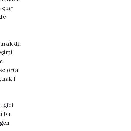
açlar
kle
larak da
eşimi
ye
se orta
ynak 1,
ı gibi
i bir
ogen