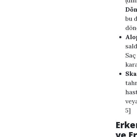
(din
Dön
bu 
dön
Alo
sald
Saç 
kara
Ska
tah
hast
veya
5]
Erke
ve E